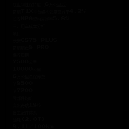
底盘韧性保持度（6万公里后）：
奇瑞T1X平台结构强度衰减率4.2%
长安MPA架构衰减率5.8%
三、用车成本分析
项目
长安CS75 PLUS
奇瑞瑞虎8 PRO
保养周期
7500公里
10000公里
6万公里总保养费
￥8500
￥7200
零部件均价
高出奇瑞18%
自主配件体系
油耗(2.0T)
8.1L/100km