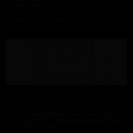
细讲解一下如何推
2025-09-20 04:20:50
阅读 7371
还能更小？这次你要再不愿意带伞只能挨日晒
雨淋了！
它有多短？整体长度仅14cm。 顺手拿起桌子上的眼镜、护
手霜、口罩对比了以下。 很直观可以看出它真的很短，还没有
成人口罩长。 它有多扁平