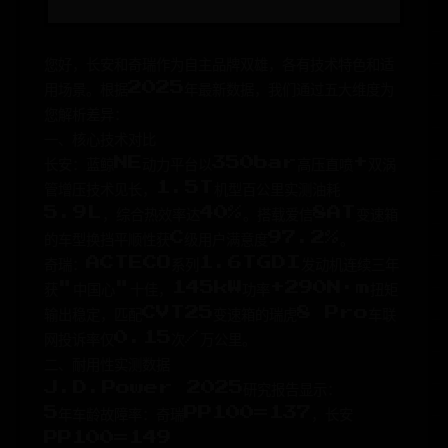
您好，长安和奇瑞作为自主品牌双雄，各有技术特色和适
用场景。根据2025年最新数据，我们通过五大维度为
您解析差异：
一、核心技术对比
长安：蓝鲸NE动力平台以350bar高压直喷+双涡
管增压技术见长，1.5T机型百公里实测油耗
5.9L，综合热效率达40%。搭载爱信8AT变速箱
的车型换挡平顺性获C级用户满意度97.2%。
奇瑞：ACTECO系列1.6TGDI发动机连续三年
获"中国心"十佳，145kW功率+290N·m扭矩
输出稳定，匹配CVT25变速箱的瑞虎8 Pro车联
网投诉率仅0.15次/万公里。
二、耐用性实测数据
J.D.Power 2025研究报告显示：
5年车龄故障率：奇瑞PP100=137，长安
PP100=149