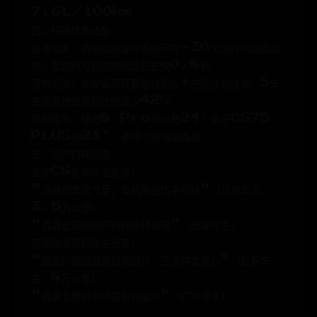
7.6L/100km
四、特殊场景适配
高寒地区：奇瑞智能温控系统可在-30℃保持机油流动
性，发动机冷启动时间比长安快0.8秒
湿热沿海：长安采用双面镀锌钢板+空腔注蜡技术，5年
车底盘锈蚀面积比奇瑞少42%
复杂路况：瑞虎8 Pro接近角24°优于CS75
PLUS的21°，更适合非铺装路面
五、用户口碑画像
长安CS系列车主反馈：
"高速超车底气足，车机响应比手机快"（杭州车主，
3.5万公里）
"底盘滤震细腻但后排座椅偏硬"（成都车主）
奇瑞瑞虎系列车主分享：
"跑完川藏线就换过雨刮片，三大件太省心"（拉萨车
主，8万公里）
"底盘支撑好但隔音有待提升"（广州车主）