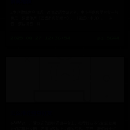
辭典檢視
⚠本典收錄古今用語，適用於語文研究者，中小學階段學習與一般
民眾，建議使用《國語辭典簡編本》、《國語小字典》。 注
音 漢語拼音 釋
2025-08-27 12:36:54
阅读 5644
怎么推荐qq好友
在QQ这一广受欢迎的即时通讯平台上，推荐好友不仅能帮助朋
友们拓展社交圈，还能加深彼此之间的联系。下面，我们就来详