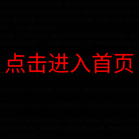
但是它们对待自己的感情也很忠诚，至少它们在繁育的季节只会忠于自己
妻子红杏出墙或者老公潇洒快活的龌龊事。它们会恩恩爱爱相濡以沫，好
危险，再也回不来，而留下的那只企鹅并不知道，它就会一直等，她会痛
季节，它们一般都会转换伴侣。
示自我。不过跟雄鸟相比，雄企鹅对待配偶的态度显然要忠贞得多。每年
只企鹅的配偶死掉了，它会守候一年的时间。第二年再去找其它企鹅。作
点击进入首页
一见母羚羊进入了它的领地，立刻飞奔前去表示温存，一旦母羚羊接受了
物的动物，而且它们出现的时候多是出双入对的，当一只天鹅去世以后，
随便找一个配偶了事，一旦结成了夫妻就会非常恩爱，出双入对，相伴一
到敌人入侵时，它就会不顾一切上前迎敌，勇敢地与对方搏斗。它们不仅
活。
天鹅去世之后，另外一只就会变得郁郁寡欢。有的会绝食殉情，有的是会
变得郁郁寡欢，甚至有的绝食自尽，有的甚至飞到高处，跳水身亡。天鹅
天鹅在旁边守卫着，遇到敌害时，它拍打翅膀上前迎敌，勇敢地与对方搏
节”，终生单独生活。