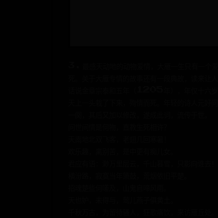
3.最感天动地的动物爱情，大雁一生只有一个
死。关于大雁专情的故事还有一段典故，读来让人
话说金章宗泰和五年（1205年），年仅十六岁
天上一头栽了下来，殉情而死。年轻的诗人元好
一阕，其后又加以修改，遂成此词，流传于世。
问世间情是何物，直教生死相许？
天南地北双飞客，老翅几回寒暑！
欢乐趣，离别苦，是中更有痴儿女。
君应有语：渺万里层云，千山暮雪，只影向谁去！
横汾路，寂寞当年箫鼓，荒烟依旧平楚。
招魂楚些何嗟及，山鬼自啼风雨。
天也妒，未得与，莺儿燕子俱黄土。
千秋万古，为留待骚人，狂歌痛饮，来访雁丘处。