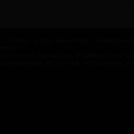
爱人，如伴侣离去，必不独活。大雁从来就不独活，一群大雁是很少出现
黯然泪下。
的青年诗人元好问，在赴并州应试途中，听一位捕雁者说，天空中一对比
问被这种生死至情所震撼，便买下这一对大雁，把它们合葬在汾水旁，建