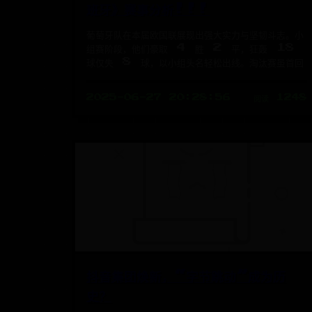
班牙》赛事分析!!!
葡萄牙队在本届欧国联展现出强大实力与坚韧斗志。小
组赛阶段，他们豪取 4 胜 2 平，狂轰 18
球仅失 8 球，以小组头名轻松出线。淘汰赛虽首回
2025-06-27 20:28:56
阅读 1248
抖音集团焕新，“字节跳动”成为历
史？