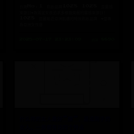
台灣No.1 彩妝品牌1028 1028 是靈感
來源日♥為滿足女孩追求多樣貌美麗的靈感來源日！
1028 是最貼近亞洲肌膚的時尚彩妝品牌 ♥是專
為亞洲女性膚
2025-07-17 23:23:09
阅读 8890
什么样的女人最好“撩”，易追到手的
女人，一般都有这四个特点