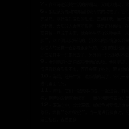
7.在亚马逊流域生活的犀嘴鸟，又叫大嘴鸟，
8.狼应该算是动物界里比较专情的动物了，它
亮悲鸣。以抒发对爱侣的思念，直到终老。当母狼
提起狼，大部分人会有所畏惧。狼是群体动物，在
两只狼一旦成了夫妻，就会终生坚守这种关系，
肺”，这个词其实是错的，狼这么的痴情怎么会
狼给人的感觉一直都是很霸气的，它们的性格坚韧
即使是其中一只狼死去了，另外的一只也绝对不会
9.金刚鹦鹉也是自然界专情的动物。金刚鹦鹉
情侣鹦鹉会形影不离，而且会厮守终身，跟其他的
10.海鸥，还是世界上最痴情的鸟了，它们一
进海里面而死。
11.海豚、它们一起集体打猎、一起进食、有
祷,期待的爱情就会成真 ，而在海豚湾表白的
12.深海之中，款款深情。蝴蝶鱼对爱情忠贞
象征，堪称“水中梁祝”。当一尾进行摄食时，
返回搜狐，查看更多