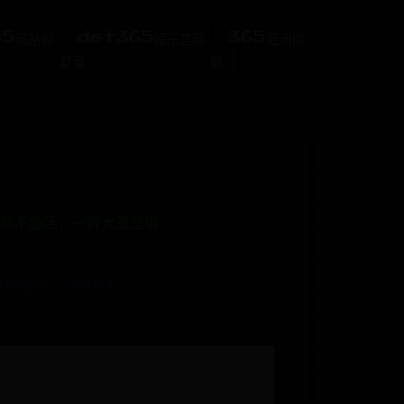
65网站假
det365娱乐官网
365亚洲指
登录
数
就不独活，一群大雁是很
n
阅读量: 7701