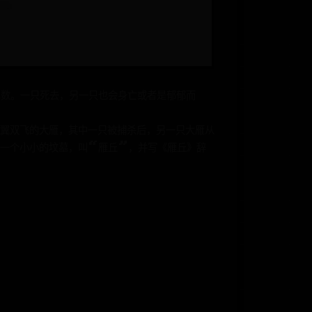
单数。一只死去，另一只也会身亡或者是郁郁而
翼双飞的大雁，其中一只被捕杀后，另一只大雁从
了一个小小的坟墓，叫“雁丘”，并写《雁丘》辞