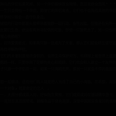
这种鸟的伴侣如果死掉，另一个伴侣很快就会殉情，而且是绝食而死··
们一生只会拥有一个伴侣，即使它的伴侣离去，它们也不会再找其他的伴
怀孕时公狼会一直守在身边。
捕猎的行动中都是头狼带领着狼群一起行动，身性凶猛。但狼还有另外一
从此繁衍生息，绝没有再另寻配偶的可能，即使一只狼死去了，另一只也
是狼心狗肺呢？
，对待爱情忠贞，如果两只狼一旦成为了夫妻，那么它们就会终生坚守这
再找寻新的伴侣。
，它们的夫妻制度是终身制的，会用生命保护对方，也称得上是世界上最
鹦鹉一样，只要得到了足够的关心和照顾，它们也会和人建立一个友伴的
辈子只跟一个伴侣在一起，如果一只海鸥先死，那另一只就会不停的盘旋
问题一起解决、还有他们救人就是把人当成了自己的小海豚。在希腊，海
第一个对象,就是命定的恋人 。
专一，大部分都成双入对，好似陆生鸳鸯，它们成双成对在珊瑚礁中游弋
另一尾就在其周围警戒。蝴蝶鱼由于体色艳丽，深受中国观赏鱼爱好的青