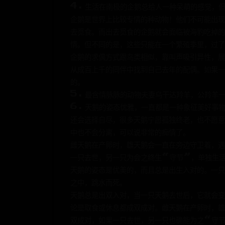
4.生活在南极的企鹅总给人一种呆萌的感觉，
企鹅是世界上比较专情的种动物！他们不可能出现
去觅食。而出去觅食的企鹅就会面临被海豹吃掉的
情。但不同的是，这些只能在一个繁殖季里，过了
企鹅的求偶方式跟鸟类相似，靠叫声吸引异性，展
从成百上千的同伴中找到自己去年的配偶。如果一
的。
5.最含情脉脉的动物夫妻乌干达羚羊，公羚羊
6.天鹅的姿态优雅，一直都是一种象征美好事
还会选择自尽，很多天鹅宁愿孤独终老，也不愿意
中也不会分离，可以说非常的痴情了。
雌天鹅在产卵时，雄天鹅会一直在旁边守卫着，遇
一只去世，另一只为会之终生“守节”，单独生
天鹅的姿态是优美的，而且总是出生入对的。一只
之中，跳水而死。
天鹅总是出双入对，当一只天鹅去世后，它就会
论是取食或休息都成双成对。雌天鹅在产卵时，雄
双成对，如果一只去世，另一只也确能为之“守