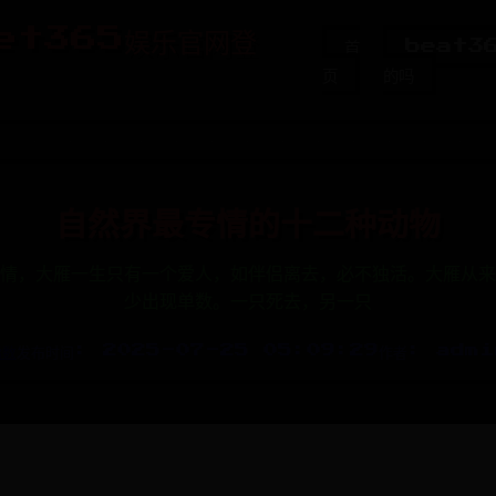
et365娱乐官网登
首
beat3
页
的吗
自然界最专情的十二种动物
情，大雁一生只有一个爱人，如伴侣离去，必不独活。大雁从来
少出现单数。一只死去，另一只
指数
发布时间: 2025-07-25 05:09:29
作者: admi