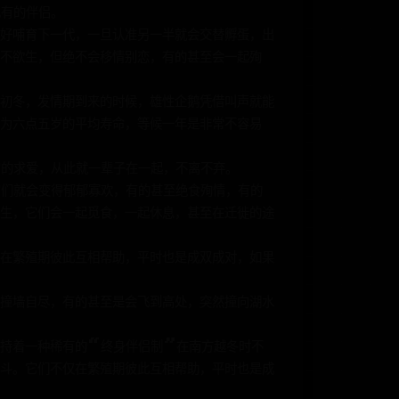
现有的伴侣。
好哺育下一代，一旦认准另一半就会交替孵蛋，出
不欲生，但绝不会移情别恋，有的甚至会一起殉
初冬，发情期到来的时候，雄性企鹅凭借叫声就能
为六点五岁的平均寿命，等候一年是非常不容易
它的求爱，从此就一辈子在一起，不离不弃。
它们就会变得郁郁寡欢，有的甚至绝食殉情，有的
生，它们会一起觅食，一起休息，甚至在迁徙的途
在繁殖期彼此互相帮助，平时也是成双成对，如果
撞墙自尽，有的甚至是会飞到高处，突然撞向湖水
保持着一种稀有的“终身伴侣制”在南方越冬时不
斗。它们不仅在繁殖期彼此互相帮助，平时也是成