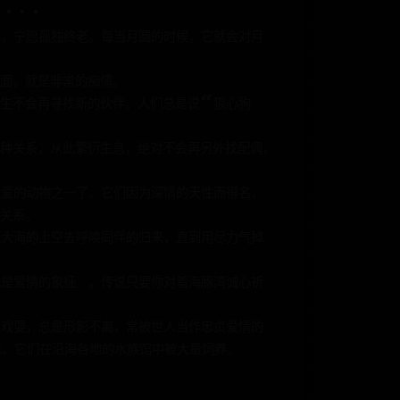
····
侣，宁愿孤独终老。每当月圆的时候，它就会对月
面，就是非常的痴情。
终生不会再寻找新的伙伴。人们总是说“狼心狗
种关系，从此繁衍生息，绝对不会再另外找配偶，
恩爱的动物之一了。它们因为深情的天性而得名，
关系。
在大海的上空去呼唤同伴的归来，直到用尽力气掉
豚是爱情的象征 。传说只要你对着海豚湾诚心祈
、戏耍，总是形影不离，常被世人当作忠贞爱情的
睐。它们在沿海各地的水族馆中被大量饲养。