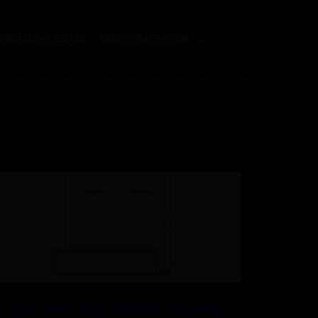
哥斯达黎加搭上末班车 卡塔尔世界杯分组揭晓 →
《热血无赖》图文流程攻略 热血无赖