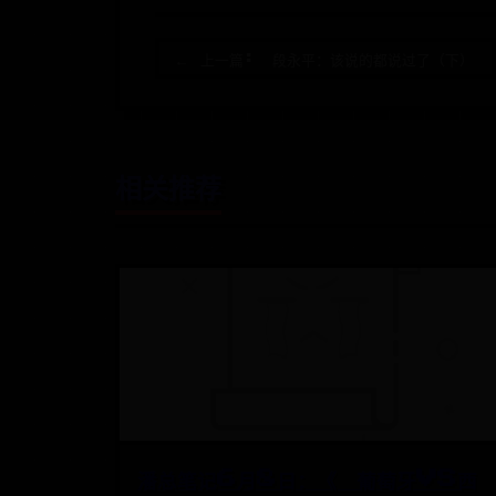
← 上一篇: 段永平：该说的都说过了（下）
相关推荐
潘总笔记6月8日：《 葡萄牙VS西