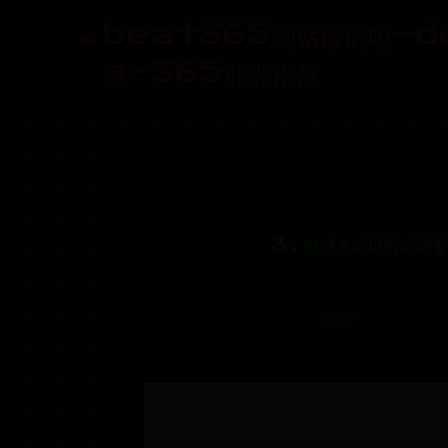
beat365网站假的吗-d
录-365亚洲指数
3.最感天动地的动物爱
分类:
365亚洲