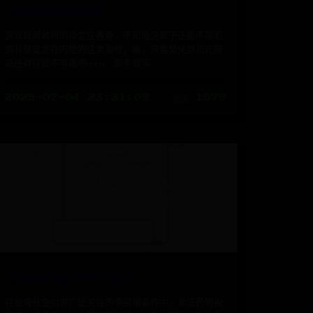
主线剧情流程攻略
游戏背景难得的设定在香港，不知道这辈子还能不能见
到背景设定在内地的这类游戏，嘛，只要焚化部和光腚
局还存在就不可能吧…… 新手教学
2025-07-04 23:31:09
阅读 1579
台湾李宗瑞下的什么药
在台湾社会引发广泛关注的李宗瑞事件中，非法药物扮